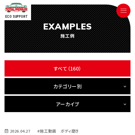
ECO SUPPORT
EXAMPLES
090-9498-3843
施工例
Tel.
電話対応時間 ／ 9:00〜18:00
すべて（160）
カテゴリー別
ごあいさつ
アーカイブ
サービス内容
2026.04.27
#施工動画 ボディ磨き
参考価格