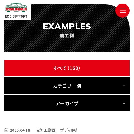
ECO SUPPORT
EXAMPLES
090-9498-3843
施工例
Tel.
電話対応時間 ／ 9:00〜18:00
すべて（160）
カテゴリー別
ごあいさつ
アーカイブ
サービス内容
2025.04.18
#施工動画 ボディ磨き
参考価格