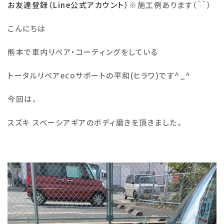
お友達登録（Line公式アカウント）
※
施工例あります（＾＾）
施工例
こんにちは
熊本で車内リペア・コーティングをしている
会社概要
トータルリペア
eco
サポートの平和
(
ヒラワ
)
です
^_^
お知らせ・ブログ
今回は、
注意事項
スズキ スペーシアギアのボディ磨きを頂きました。
プライバシーポリシー
お問い合わせ
公式SNS