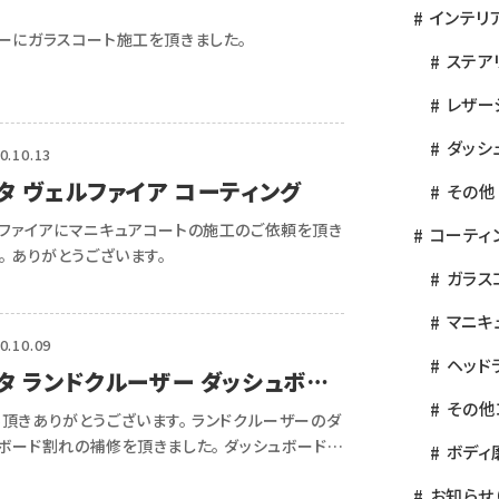
インテリ
アーにガラスコート施工を頂きました。
ステア
レザー
ダッシ
0.10.13
タ ヴェルファイア コーティング
その他
ファイアにマニキュアコートの施工のご依頼を頂き
コーティ
。 ありがとうございます。
ガラス
マニキ
0.10.09
ヘッド
タ ランドクルーザー ダッシュボー
れの補修
その他
頂きありがとうございます。 ランドクルーザーのダ
ボード割れの補修を頂きました。 ダッシュボードの
ボディ
は一本一本補修していきますので、非常に時間がか
お知らせ
す。 また劣化がひどく、クラックが多い場合には お