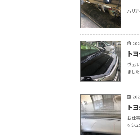
ハリ
202
トヨ
ヴェル
ました
202
トヨ
ド割
お仕事
ッシュ
割れ
かりま