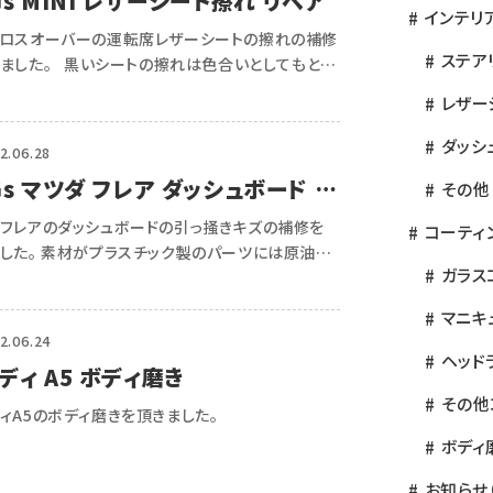
Gs MINI レザーシート擦れ リペア
インテリ
クロスオーバーの運転席レザーシートの擦れの補修
ステア
ました。 黒いシートの擦れは色合いとしてもとて
なりますね こういった症状がありましたら、お気
レザー
問い合わせ下さいね […]
ダッシ
2.06.28
Gs マツダ フレア ダッシュボード 引
その他
きキズリペア
フレアのダッシュボードの引っ掻きキズの補修を
コーティ
した。 素材がプラスチック製のパーツには原油が
ガラス
れています。パーツ交換になると費用もかかり環境
くありません。 交換せずにリペアをする事で環境
マニキ
く車内空間 […]
2.06.24
ヘッド
ディ A5 ボディ磨き
その他
ディA5のボディ磨きを頂きました。
ボディ
お知らせ