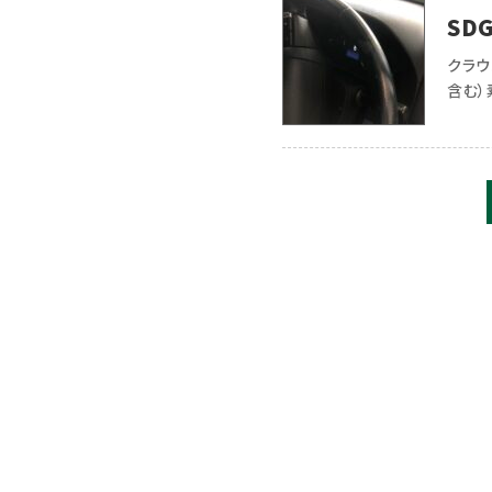
SD
ペア
クラウ
含む）
環境
&nb 