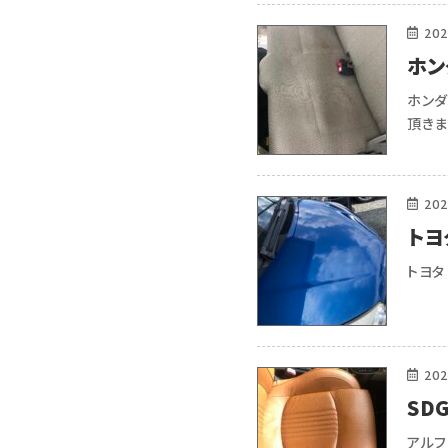
202
ホン
ホンダ
頂き
202
トヨ
トヨ
202
SD
ペア
アルフ