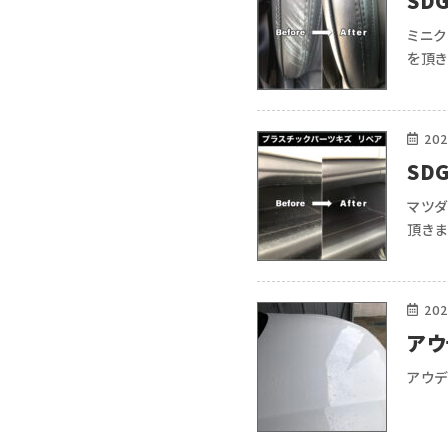
SD
ミニ
を頂き
も気に
軽にお
202
SD
っ掻
マツダ
頂きま
使わ
にも良
に優し
202
アウ
アウ