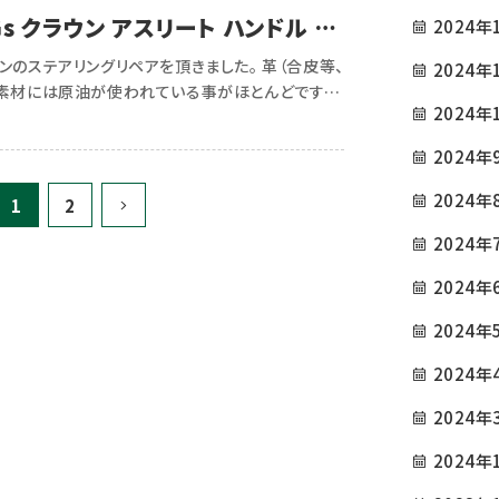
Gs クラウン アスリート ハンドル リ
2024年
ンのステアリングリペアを頂きました。 革（合皮等、
2024年
素材には原油が使われている事がほとんどです。
2024年
に優しくリペアで車内環境を快適にしませんか？
[…]
2024年
COMPANY
TOP
会社概要
2024年
1
2
GREETING
INFORMATION / BL
2024年
ごあいさつ
お知らせ・ブログ
2024年
SERVICE
CAUTIONS
2024年
サービス内容
注意事項
2024年
PRICE
PRIVACY POLICY
2024年
参考価格
プライバシーポリシー
2024年
EXAMPLES
CONTACT