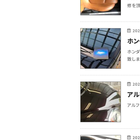
修を頂
つ事あ
でこの
202
ホン
ング
ホンダ
致しま
た
202
アル
アル
202