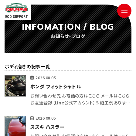
ECO SUPPORT
INFOMATION / BLOG
090-9498-3843
お知らせ・ブログ
Tel.
電話対応時間 ／ 9:00〜18:00
ボディ磨きの記事一覧
2026.08.05
ホンダ フィットシャトル
お問い合わせ先 お電話の方はこちら メールはこちら
ごあいさつ
お友達登録（Line公式アカウント）※施工例あります
（＾＾） こんにちは 熊本で車内リペア・コーティングを
サービス内容
している トータルリペアecoサポートの平和(ヒラワ)
2026.08.05
です^_ […]
スズキ ハスラー
参考価格