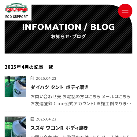
ECO SUPPORT
INFOMATION / BLOG
090-9498-3843
お知らせ・ブログ
Tel.
電話対応時間 ／ 9:00〜18:00
2025年4月の記事一覧
2025.04.23
ダイハツ タント ボディ磨き
お問い合わせ先 お電話の方はこちら メールはこちら
ごあいさつ
お友達登録（Line公式アカウント）※施工例あります
（＾＾） こんにちは 熊本で車内リペア・コーティングを
サービス内容
している トータルリペアecoサポートの平和(ヒラワ)
2025.04.23
です^_ […]
スズキ ワゴンR ボディ磨き
参考価格