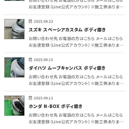
お問い合わせ先 お電話の方はこちら メールはこちら
お友達登録（Line公式アカウント）※施工例あります
（＾＾） こんにちは 熊本で車内リペア・コーティングを
施工例
している トータルリペアecoサポートの平和(ヒラワ)
2025.04.23
です^_ […]
スズキ スペーシアカスタム ボディ磨き
会社概要
お問い合わせ先 お電話の方はこちら メールはこちら
お友達登録（Line公式アカウント）※施工例あります
お知らせ・ブログ
（＾＾） こんにちは 熊本で車内リペア・コーティングを
している トータルリペアecoサポートの平和(ヒラワ)
2025.04.15
です^_ […]
注意事項
ダイハツ ムーブキャンバス ボディ磨き
お問い合わせ先 お電話の方はこちら メールはこちら
プライバシーポリシー
お友達登録（Line公式アカウント）※施工例あります
（＾＾） こんにちは 熊本で車内リペア・コーティングを
している トータルリペアecoサポートの平和(ヒラワ)
2025.04.12
お問い合わせ
です^_ […]
ホンダ N-BOX ボディ磨き
お問い合わせ先 お電話の方はこちら メールはこちら
公式SNS
お友達登録（Line公式アカウント）※施工例あります
（＾＾） こんにちは 熊本で車内リペア・コーティングを