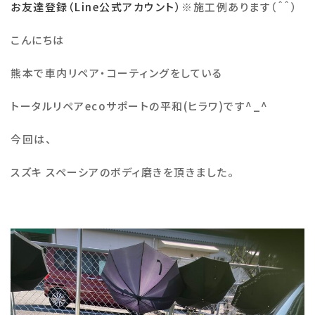
お友達登録（Line公式アカウント）
※
施工例あります（＾＾）
施工例
こんにちは
熊本で車内リペア・コーティングをしている
会社概要
トータルリペア
eco
サポートの平和
(
ヒラワ
)
です
^_^
お知らせ・ブログ
今回は、
注意事項
スズキ スペーシアのボディ磨きを頂きました。
プライバシーポリシー
お問い合わせ
公式SNS