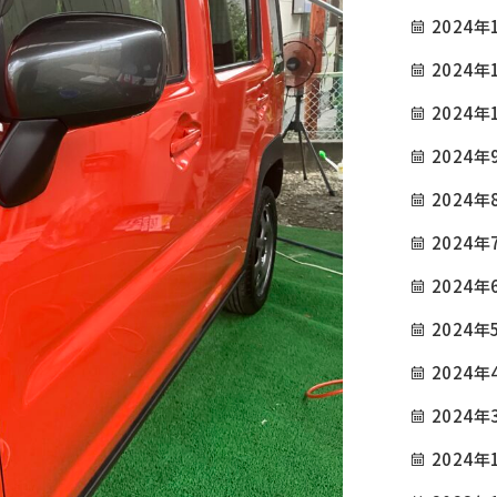
2024年
2024年
2024年
2024年
COMPANY
TOP
会社概要
2024年
GREETING
INFORMATION / BL
2024年
ごあいさつ
お知らせ・ブログ
2024年
SERVICE
CAUTIONS
2024年
サービス内容
注意事項
2024年
PRICE
PRIVACY POLICY
2024年
参考価格
プライバシーポリシー
2024年
EXAMPLES
CONTACT