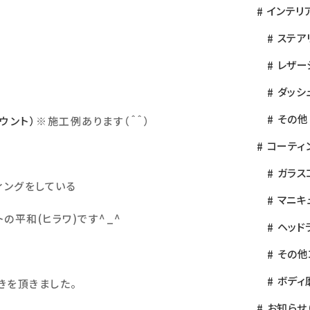
インテリ
ステア
レザー
ダッシ
その他
ウント）
※
施工例あります（＾＾）
コーティ
ガラス
ィングをしている
マニキ
トの平和
(
ヒラワ
)
です
^_^
ヘッド
その他
ボディ
きを頂きました。
お知らせ