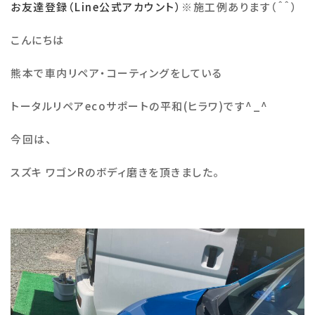
お友達登録（Line公式アカウント）
※
施工例あります（＾＾）
施工例
こんにちは
熊本で車内リペア・コーティングをしている
会社概要
トータルリペア
eco
サポートの平和
(
ヒラワ
)
です
^_^
お知らせ・ブログ
今回は、
注意事項
スズキ ワゴンRのボディ磨きを頂きました。
プライバシーポリシー
お問い合わせ
公式SNS