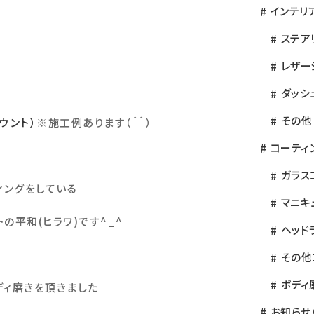
インテリ
ステア
レザー
ダッシ
その他
ウント）
※
施工例あります（＾＾）
コーティ
ガラス
ィングをしている
マニキ
トの平和
(
ヒラワ
)
です
^_^
ヘッド
その他
ボディ
ディ磨きを頂きました
お知らせ