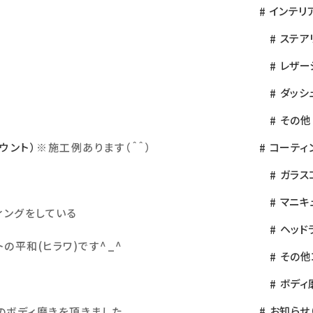
インテリ
ステア
レザー
ダッシ
その他
ウント）
※
施工例あります（＾＾）
コーティ
ガラス
マニキ
ィングをしている
ヘッド
トの平和
(
ヒラワ
)
です
^_^
その他
ボディ
お知らせ
のボディ磨きを頂きました。