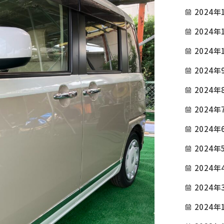
2024年
2024年
2024年
2024年
COMPANY
TOP
会社概要
2024年
GREETING
INFORMATION / BL
2024年
ごあいさつ
お知らせ・ブログ
2024年
SERVICE
CAUTIONS
2024年
サービス内容
注意事項
2024年
PRICE
PRIVACY POLICY
2024年
参考価格
プライバシーポリシー
2024年
EXAMPLES
CONTACT