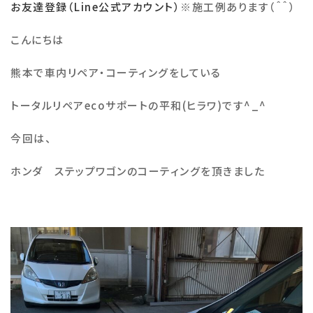
お友達登録（Line公式アカウント）
※
施工例あります（＾＾）
施工例
こんにちは
熊本で車内リペア・コーティングをしている
会社概要
トータルリペア
eco
サポートの平和
(
ヒラワ
)
です
^_^
お知らせ・ブログ
今回は、
注意事項
ホンダ ステップワゴンのコーティングを頂きました
プライバシーポリシー
お問い合わせ
公式SNS