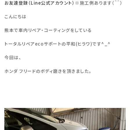
お友達登録（Line公式アカウント）
※
施工例あります（＾＾）
施工例
こんにちは
熊本で車内リペア・コーティングをしている
会社概要
トータルリペア
eco
サポートの平和
(
ヒラワ
)
です
^_^
お知らせ・ブログ
今回は、
注意事項
ホンダ フリードのボディ磨きを頂きました。
プライバシーポリシー
お問い合わせ
公式SNS