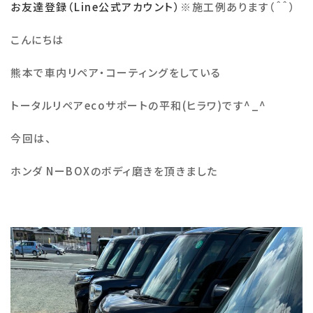
お友達登録（Line公式アカウント）
※
施工例あります（＾＾）
施工例
こんにちは
熊本で車内リペア・コーティングをしている
会社概要
トータルリペア
eco
サポートの平和
(
ヒラワ
)
です
^_^
お知らせ・ブログ
今回は、
注意事項
ホンダ NーBOXのボディ磨きを頂きました
プライバシーポリシー
お問い合わせ
公式SNS