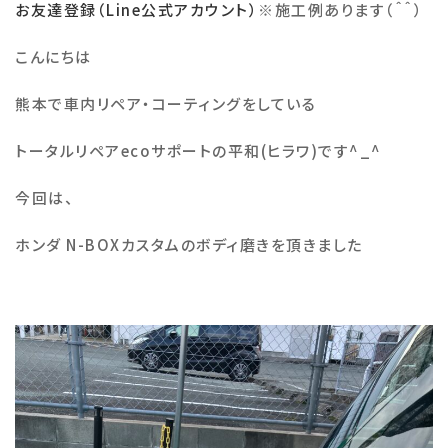
お友達登録（Line公式アカウント）
※
施工例あります（＾＾）
施工例
こんにちは
熊本で車内リペア・コーティングをしている
会社概要
トータルリペア
eco
サポートの平和
(
ヒラワ
)
です
^_^
お知らせ・ブログ
今回は、
注意事項
ホンダ N-BOXカスタムのボディ磨きを頂きました
プライバシーポリシー
お問い合わせ
公式SNS