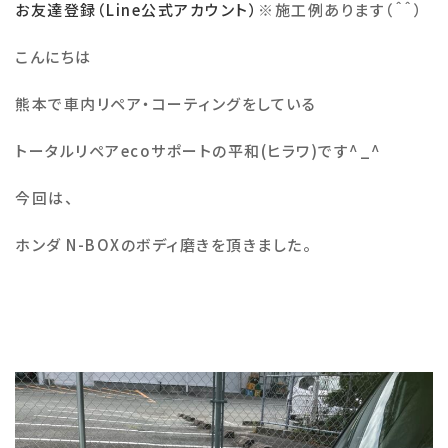
お友達登録（Line公式アカウント）
※
施工例あります（＾＾）
施工例
こんにちは
熊本で車内リペア・コーティングをしている
会社概要
トータルリペア
eco
サポートの平和
(
ヒラワ
)
です
^_^
お知らせ・ブログ
今回は、
注意事項
ホンダ N-BOXのボディ磨きを頂きました。
プライバシーポリシー
お問い合わせ
公式SNS