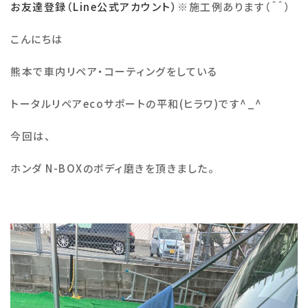
お友達登録（Line公式アカウント）
※
施工例あります（＾＾）
施工例
こんにちは
熊本で車内リペア・コーティングをしている
会社概要
トータルリペア
eco
サポートの平和
(
ヒラワ
)
です
^_^
お知らせ・ブログ
今回は、
注意事項
ホンダ N-BOXのボディ磨きを頂きました。
プライバシーポリシー
お問い合わせ
公式SNS