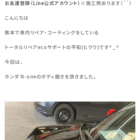
お友達登録（Line公式アカウント）
※
施工例あります（＾＾）
施工例
こんにちは
熊本で車内リペア・コーティングをしている
会社概要
トータルリペア
eco
サポートの平和
(
ヒラワ
)
です
^_^
お知らせ・ブログ
今回は、
注意事項
ホンダ N-oneのボディ磨きを頂きました。
プライバシーポリシー
お問い合わせ
公式SNS