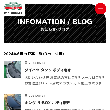
ECO SUPPORT
INFOMATION / BLOG
090-9498-3843
お知らせ・ブログ
Tel.
電話対応時間 ／ 9:00〜18:00
2024年6月の記事一覧（3ページ目）
2024.06.14
ダイハツ タント ボディ磨き
お問い合わせ先 お電話の方はこちら メールはこちら
ごあいさつ
お友達登録（Line公式アカウント）※施工例あります
（＾＾） こんにちは 熊本で車内リペア・コーティングを
サービス内容
している トータルリペアecoサポートの平和(ヒラワ)
2024.06.14
です^_ […]
ホンダ N-BOX ボディ磨き
参考価格