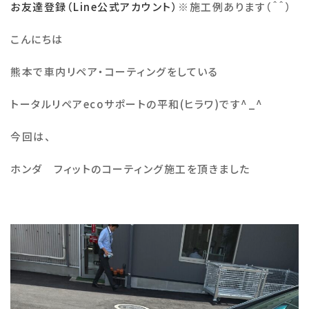
お友達登録（Line公式アカウント）
※
施工例あります（＾＾）
施工例
こんにちは
熊本で車内リペア・コーティングをしている
会社概要
トータルリペア
eco
サポートの平和
(
ヒラワ
)
です
^_^
お知らせ・ブログ
今回は、
注意事項
ホンダ フィットのコーティング施工を頂きました
プライバシーポリシー
お問い合わせ
公式SNS